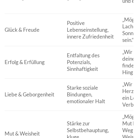
und ein
„Möge 
Positive
Lachen
Glück & Freude
Lebenseinstellung,
Sonnen
innere Zufriedenheit
sein.“
„Wir ho
Entfaltung des
deine 
Erfolg & Erfüllung
Potenzials,
findest
Sinnhaftigkeit
Hingab
„Wir w
Starke soziale
Herz v
Liebe & Geborgenheit
Bindungen,
ein Leb
emotionaler Halt
Verbin
„Möges
Stärke zur
Mut ha
Selbstbehauptung,
Weg zu
Mut & Weisheit
kluge
Weishei