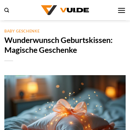
Zum
Inhalt
springen
BABY GESCHENKE
Wunderwunsch Geburtskissen:
Magische Geschenke