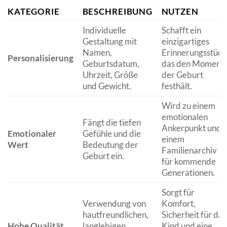
KATEGORIE
BESCHREIBUNG
NUTZEN
Individuelle
Schafft ein
Gestaltung mit
einzigartiges
Namen,
Erinnerungsstück
Personalisierung
Geburtsdatum,
das den Moment
Uhrzeit, Größe
der Geburt
und Gewicht.
festhält.
Wird zu einem
emotionalen
Fängt die tiefen
Ankerpunkt und
Emotionaler
Gefühle und die
einem
Wert
Bedeutung der
Familienarchiv
Geburt ein.
für kommende
Generationen.
Sorgt für
Verwendung von
Komfort,
hautfreundlichen,
Sicherheit für das
Hohe Qualität
langlebigen
Kind und eine