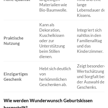
Materialien wie
lange
Bio-Baumwolle.
Lebensdauer des
Kissens.
Kann als
Dekoration,
Integriert sich
Kuschelkissen
nahtlos in den
Praktische
oder zur
Familienalltag
Nutzung
Unterstützung
und das
beim Stillen
Kinderzimmer.
dienen.
Zeigt besondere
Hebt sich deutlich
Wertschätzung
Einzigartiges
von
und Sorgfalt bei
Geschenk
herkömmlichen
der Auswahl des
Geschenken ab.
Geschenks.
Wie werden Wunderwunsch Geburtskissen
hergestellt?