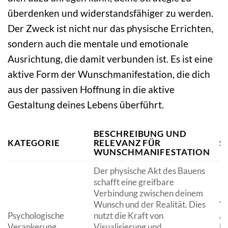
überdenken und widerstandsfähiger zu werden.
Der Zweck ist nicht nur das physische Errichten,
sondern auch die mentale und emotionale
Ausrichtung, die damit verbunden ist. Es ist eine
aktive Form der Wunschmanifestation, die dich
aus der passiven Hoffnung in die aktive
Gestaltung deines Lebens überführt.
BESCHREIBUNG UND
KATEGORIE
RELEVANZ FÜR
S
WUNSCHMANIFESTATION
Der physische Akt des Bauens
schafft eine greifbare
Verbindung zwischen deinem
Wunsch und der Realität. Dies
Vi
Psychologische
nutzt die Kraft von
Ac
Verankerung
Visualisierung und
ki