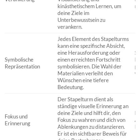
kinästhetischem Lernen, um
me
deine Ziele im
Unterbewusstsein zu
verankern.
Jedes Element des Stapelturms
kann eine spezifische Absicht,
eine Herausforderung oder
Sy
Symbolische
einen erreichten Fortschritt
Ma
Repräsentation
symbolisieren. Die Wahl der
pe
Materialien verleiht den
vi
Wünschen eine tiefere
Bedeutung.
Der Stapelturm dient als
ständige visuelle Erinnerung an
deine Ziele und hilft dir, den
Fo
Fokus und
Fokus zu wahren und dich von
An
Erinnerung
Ablenkungen zu distanzieren.
Pr
Er ist ein sichtbarer Beweis für