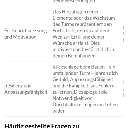
deine Bestrebungen.
Das Hinzufügen neuer
Elemente oder das Wachstum
des Turms repräsentiert den
Fo
Fortschrittsmessung
Fortschritt, den du auf dem
Mo
und Motivation
Weg zur Erfüllung deiner
Er
Wünsche erzielst. Dies
motiviert und bestärkt dich in
deinen Bemühungen.
Rückschläge beim Bauen – ein
umfallender Turm – lehren dich
Geduld, Anpassungsfähigkeit
Re
Resilienz und
und die Fähigkeit, aus Fehlern
An
Anpassungsfähigkeit
zu lernen. Dies spiegelt die
Fe
Notwendigkeit von
Durchhaltevermögen im Leben
wider.
Häufig gestellte Fragen zu