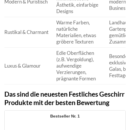
Modern & Puristisch
moderne 
Ästhetik, einfarbige
Business-
Designs
Warme Farben,
Landhausf
natürliche
Gartenpar
Rustikal & Charmant
Materialien, etwas
gemütlic
gröbere Texturen
Zusamme
Edle Oberflächen
Besonder
(z.B. Vergoldung),
exklusive 
Luxus & Glamour
aufwendige
Galas, be
Verzierungen,
Festtage
prägnante Formen
Das sind die neuesten Festliches Geschirr
Produkte mit der besten Bewertung
1