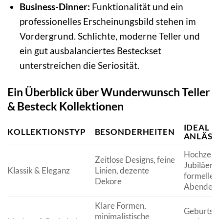
Business-Dinner:
Funktionalität und ein
professionelles Erscheinungsbild stehen im
Vordergrund. Schlichte, moderne Teller und
ein gut ausbalanciertes Besteckset
unterstreichen die Seriosität.
Ein Überblick über Wunderwunsch Teller
& Besteck Kollektionen
IDEAL F
KOLLEKTIONSTYP
BESONDERHEITEN
ANLÄSS
Hochzeite
Zeitlose Designs, feine
Jubiläen,
Klassik & Eleganz
Linien, dezente
formelle
Dekore
Abendes
Klare Formen,
Geburtst
minimalistische